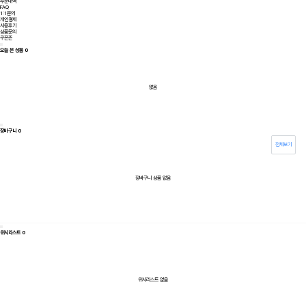
주문내역
FAQ
1:1문의
개인결제
사용후기
상품문의
쿠폰존
오늘 본 상품
0
없음
장바구니
0
전체보기
장바구니 상품 없음
위시리스트
0
위시리스트 없음