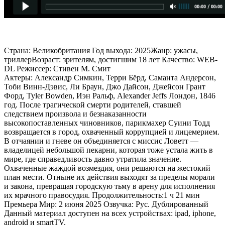
Страна: Великобритания Год выхода: 2025Жанр: ужасы,
триллерВозраст: зрителям, достигшим 18 лет Качество: WEB-
DL Режиссер: Стивен М. Смит
Актеры: Александр Симкин, Терри Бёрд, Саманта Андерсон,
Тоби Винн-Дэвис, Ли Браун, Джо Дайсон, Джейсон Грант
Форд, Tyler Bowden, Иэн Ральф, Alexander Jeffs Лондон, 1846
год. После трагической смерти родителей, ставшей
следствием произвола и безнаказанности
высокопоставленных чиновников, парикмахер Суини Тодд
возвращается в город, охваченный коррупцией и лицемерием.
В отчаянии и гневе он объединяется с миссис Ловетт —
владелицей небольшой пекарни, которая тоже устала жить в
мире, где справедливость давно утратила значение.
Охваченные жаждой возмездия, они решаются на жестокий
план мести. Отныне их действия выходят за пределы морали
и закона, превращая городскую тьму в арену для исполнения
их мрачного правосудия. Продолжительность:1 ч 21 мин
Премьера Мир: 2 июня 2025 Озвучка: Рус. Дублированный
Данный материал доступен на всех устройствах: ipad, iphone,
android и smartTV.