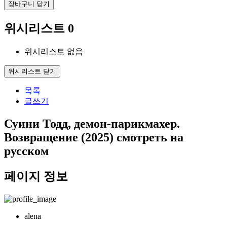
장바구니 닫기
위시리스트
0
위시리스트 없음
위시리스트 닫기
목록
글쓰기
Суини Тодд, демон-парикмахер.
Возвращение (2025) смотреть на
русском
페이지 정보
alena