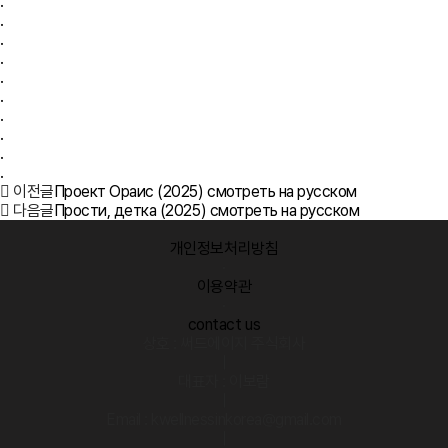
.
.
.
.
.
.
.
.
.
.
이전글
Проект Ораис (2025) смотреть на русском
다음글
Прости, детка (2025) смотреть на русском
개인정보처리방침
·
이용약관
·
contact us
상호 : 써드에이지 주식회사
|
대표자 : 이보람
|
Email : kwellnessinkorea@gmail.com
|