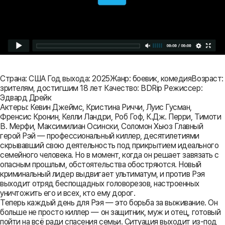
Страна: США Год выхода: 2025Жанр: боевик, комедияВозраст:
зрителям, достигшим 18 лет Качество: BDRip Режиссер:
Эдвард Дрейк
Актеры: Кевин Джеймс, Кристина Риччи, Луис Гусман,
Френсис Кронин, Келли Ландри, Роб Гоф, К.Дж. Перри, Тимоти
В. Мерфи, Максимилиан Осински, Соломон Хьюз Главный
герой Рэй — профессиональный киллер, десятилетиями
скрывавший свою деятельность под прикрытием идеального
семейного человека. Но в момент, когда он решает завязать с
опасным прошлым, обстоятельства обостряются. Новый
криминальный лидер выдвигает ультиматум, и против Рэя
выходит отряд беспощадных головорезов, настроенных
уничтожить его и всех, кто ему дорог.
Теперь каждый день для Рэя — это борьба за выживание. Он
больше не просто киллер — он защитник, муж и отец, готовый
пойти на всё ради спасения семьи. Ситуация выходит из-под