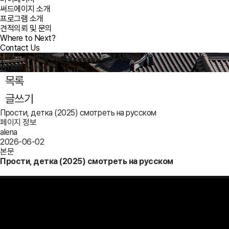
써드에이지 소개
프로그램 소개
견적의뢰 및 문의
Where to Next?
Contact Us
Journey with Purpose, Wellness All Around
Where to Next?
목록
글쓰기
Прости, детка (2025) смотреть на русском
페이지 정보
alena
2026-06-02
본문
Прости, детка (2025) смотреть на русском