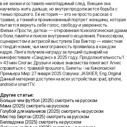
в её жизни и оставило неизгладимый след. Внешне она
научилась жить дальше, но внутри продолжается борьба с
тенью прошлого. Её история — это не просто рассказ о
травме, а тонкий и проникновенный портрет женщины, которая
пытается вернуть себе голос, свободу и уверенность.
Фильм «Прости, детка» — откровенная психологическая драма
о боли, памяти и поиске внутреннего исцеления. Режиссёром,
сценаристом и актрисой выступила Ева Виктор — известная
стендап-комик, чья многогранность проявилась в каждом
кадре. Лента получила награду за лучший сценарий на
кинофестивале «Сандэнс» в 2025 году. Продолжительность:1
ч 43 мин Слоган: Друзья и новые знакомства помогают Агнес
справиться с травмой прошлого. Билеты - на Кинопоиске!
Премьера Мир: 27 января 2025 Озвучка: JASKIER, Eng.Original
Данный материал доступен на всех устройствах: ipad, iphone,
android и smartTV.
Другие статьи:
Больше чем футбол (2025) смотреть на русском
Мама (2025) смотреть на русском
Голубой для мальчиков (2025) смотреть на русском
Мистер Бёртон (2025) смотреть на русском
Белладонна (2025) смотреть на русском