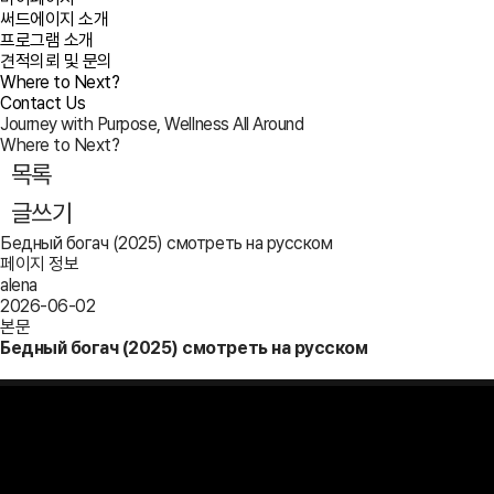
써드에이지 소개
프로그램 소개
견적의뢰 및 문의
Where to Next?
Contact Us
Journey with Purpose, Wellness All Around
Where to Next?
목록
글쓰기
Бедный богач (2025) смотреть на русском
페이지 정보
alena
2026-06-02
본문
Бедный богач (2025) смотреть на русском