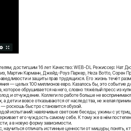
ителям, достигшим 16 лет Качество: WEB-DL Режиссер: Нат Д
юиз, Мартин Карманн, Джейд-Роуз Паркер, Heza Botto, Сорен
раведливости и защиты прав трудящихся. Его жизнь течёт раз
ояния — целых 100 миллионов евро. Казалось бы, это событие д
 которое обрушивается на него, словно тяжёлый пресс из куп
лод и отчуждение. Коллеги по работе больше не воспринимают 
х, а дети и вовсе отказываются от наследства, не желая прин
ья — роскошь быстро становится обузой.
дой испытаний: навязчивые светские беседы, ужины с устрица
еркивает его чуждость самому себе. К тому же в нём постепен
сти, а в новую форму зависимости.
, научиться отличать истинные ценности от мишуры, понять, к