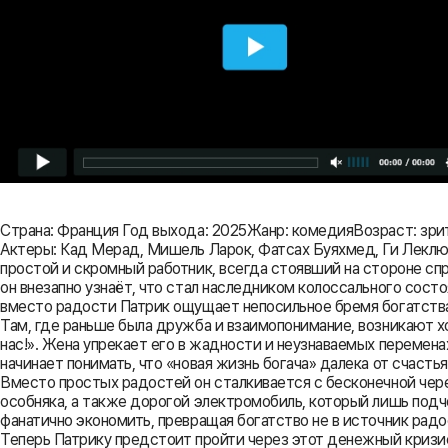
Страна: Франция Год выхода: 2025Жанр: комедияВозраст: зр
Актеры: Кад Мерад, Мишель Ларок, Фатсах Буяхмед, Ги Лекл
простой и скромный работник, всегда стоявший на стороне сп
он внезапно узнаёт, что стал наследником колоссального сост
вместо радости Патрик ощущает непосильное бремя богатства,
Там, где раньше была дружба и взаимопонимание, возникают хо
нас!». Жена упрекает его в жадности и неузнаваемых перемена
начинает понимать, что «новая жизнь богача» далека от счаст
Вместо простых радостей он сталкивается с бесконечной чере
особняка, а также дорогой электромобиль, который лишь подч
фанатично экономить, превращая богатство не в источник радо
Теперь Патрику предстоит пройти через этот денежный кризис