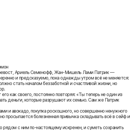
юмон
 Превост, Ариель Семенофф, Жан-Мишель Лами Патрик —
меренно и предсказуемо, пока однажды утром всё не меняется:
олжно стать началом беззаботной и счастливой жизни, но
юр.
его как своего, постоянно повторяя: «Ты теперь не один из
имать деньги, которые разрушают их семью. Сам же Патрик
ми и авокадо, покупка роскошного, но совершенно ненужного
но просыпается болезненная привычка складывать всё в сейф и
то рядом с ним по-настоящему искренен, и суметь сохранить