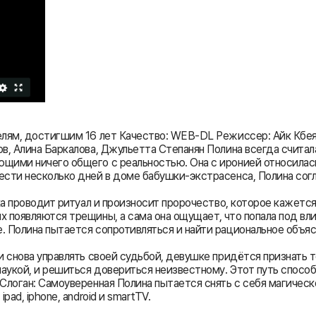
елям, достигшим 16 лет Качество: WEB-DL Режиссер: Айк Кбе
в, Алина Баркалова, Джульетта Степанян Полина всегда считал
щими ничего общего с реальностью. Она с иронией относилась
сти несколько дней в доме бабушки-экстрасенса, Полина согл
ка проводит ритуал и произносит пророчество, которое кажетс
 появляются трещины, а сама она ощущает, что попала под вли
Полина пытается сопротивляться и найти рациональное объясне
 снова управлять своей судьбой, девушке придётся признать т
аукой, и решиться довериться неизвестному. Этот путь способ
логан: Самоуверенная Полина пытается снять с себя магическое
ad, iphone, android и smartTV.