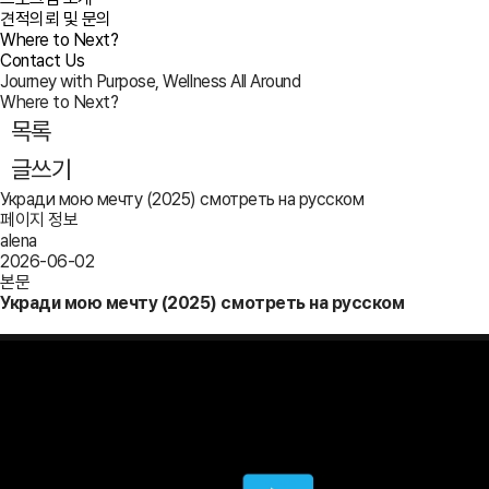
견적의뢰 및 문의
Where to Next?
Contact Us
Journey with Purpose, Wellness All Around
Where to Next?
목록
글쓰기
Укради мою мечту (2025) смотреть на русском
페이지 정보
alena
2026-06-02
본문
Укради мою мечту (2025) смотреть на русском