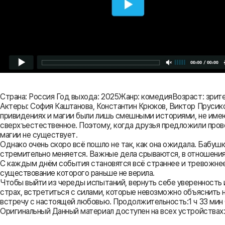
Страна: Россия Год выхода: 2025Жанр: комедияВозраст: зрит
Актеры: София Каштанова, Константин Крюков, Виктор Прусико
привидениях и магии были лишь смешными историями, не имею
сверхъестественное. Поэтому, когда друзья предложили прове
магии не существует.
Однако очень скоро всё пошло не так, как она ожидала. Бабуш
стремительно меняется. Важные дела срываются, в отношениях
С каждым днём события становятся всё страннее и тревожнее. 
существование которого раньше не верила.
Чтобы выйти из череды испытаний, вернуть себе уверенность и
страх, встретиться с силами, которые невозможно объяснить н
встречу с настоящей любовью. Продолжительность:1 ч 33 мин С
Оригинальный Данный материал доступен на всех устройствах: ip