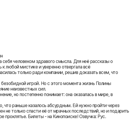
ян
а себя человеком здравого смысла. Для неё рассказы о
 к любой мистике и уверенно отвергала всё
асилась только ради компании, решив доказать всем, что
я безобидной игрой. Но с этого момента жизнь Полины
яние неизвестных сил.
ние, но постепенно понимает: она оказалась в мире, в
о, что раньше казалось абсурдным. Ей нужно пройти через
ен не только спасти её от мрачных последствий, но и подарить
 проклятье. Билеты - на Кинопоиске! Озвучка: Рус.