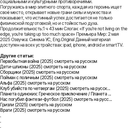
социальными и культурными противоречиями.
Погружаясь в мир элитного спорта, каждая из героинь ищет
своё место, открывает новые грани силы и мужества и
показывает, что истинный успех достигается не только
физической подготовкой, но и стойкостью духа.
Продолжительность:1 ч 43 мин Слоган: «If you're not living on the
edge, you're taking up too much space» Премьера Мир: 2 мая
2025 Озвучка: Синема УС, Eng.Original Данный материал
доступен на всех устройствах: ipad, iphone, android и smartTV.
Другие статьи:
Первобытная война (2025) смотреть на русском
Дети-шпионы (2025) смотреть на русском
Сборщики (2025) смотреть на русском
Пойман с поличным (2025) смотреть на русском
Альфа (2025) смотреть на русском
Клуб убийств по четвергам (2025) смотреть на русск...
Планета одиноких: Греческое приключение / Планета ...
Нас погубил фэнтези-футбол (2025) смотреть на русс...
Гризли (2025) смотреть на русском
Враги (2025) смотреть на русском
.
.
.