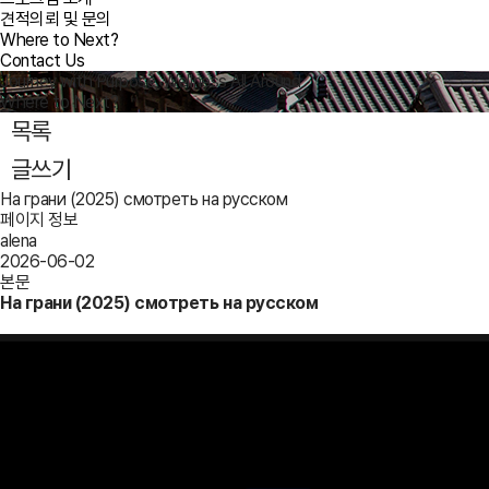
견적의뢰 및 문의
Where to Next?
Contact Us
Journey with Purpose, Wellness All Around
Where to Next?
목록
글쓰기
На грани (2025) смотреть на русском
페이지 정보
alena
2026-06-02
본문
На грани (2025) смотреть на русском