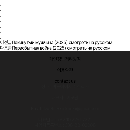
.
.
.
.
.
.
.
이전글
Покинутый мужчина (2025) смотреть на русском
다음글
Первобытная война (2025) смотреть на русском
개인정보처리방침
·
이용약관
·
contact us
상호 : 써드에이지 주식회사
|
대표자 : 이보람
|
Email : kwellnessinkorea@gmail.com
|
대표번호 : +82 10 2291 7221
사업자등록번호 : 338-88-02008