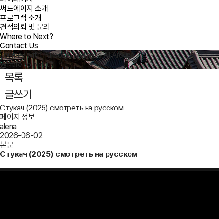
써드에이지 소개
프로그램 소개
견적의뢰 및 문의
Where to Next?
Contact Us
Journey with Purpose, Wellness All Around
Where to Next?
목록
글쓰기
Стукач (2025) смотреть на русском
페이지 정보
alena
2026-06-02
본문
Стукач (2025) смотреть на русском