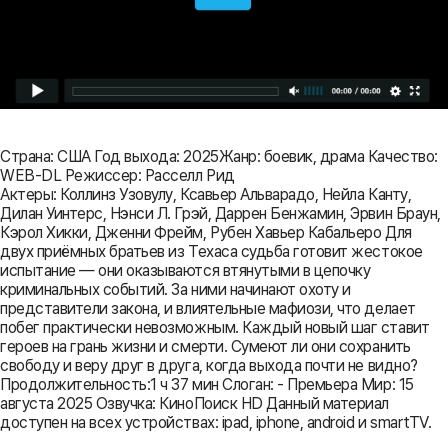
Страна: США Год выхода: 2025Жанр: боевик, драма Качество:
WEB-DL Режиссер: Расселл Рид
Актеры: Коллинз Узовулу, Ксавьер Альварадо, Нейла Канту,
Дилан Уинтерс, Нэнси Л. Грэй, Даррен Бенжамин, Эрвин Браун,
Кэрол Хикки, Дженни Фрейм, Рубен Хавьер Кабальеро Для
двух приёмных братьев из Техаса судьба готовит жестокое
испытание — они оказываются втянутыми в цепочку
криминальных событий. За ними начинают охоту и
представители закона, и влиятельные мафиози, что делает
побег практически невозможным. Каждый новый шаг ставит
героев на грань жизни и смерти. Сумеют ли они сохранить
свободу и веру друг в друга, когда выхода почти не видно?
Продолжительность:1 ч 37 мин Слоган: - Премьера Мир: 15
августа 2025 Озвучка: КиноПоиск HD Данный материал
доступен на всех устройствах: ipad, iphone, android и smartTV.