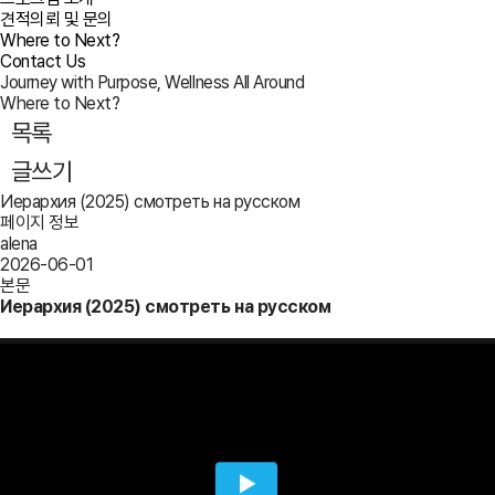
견적의뢰 및 문의
Where to Next?
Contact Us
Journey with Purpose, Wellness All Around
Where to Next?
목록
글쓰기
Иерархия (2025) смотреть на русском
페이지 정보
alena
2026-06-01
본문
Иерархия (2025) смотреть на русском