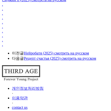
.
.
.
.
.
.
.
.
.
.
이전글
Нейробатя (2025) смотреть на русском
다음글
Рецепт счастья (2025) смотреть на русском
개인정보처리방침
·
이용약관
·
contact us