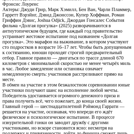
Фрэнсис Лоуренс
Актеры: Джуди Грир, Марк Хэмилл, Бен Ван, Чарли Пламмер,
Гарретт Вэрэйнг, Дэвид Джонссон, Купер Хоффман, Роман
Гриффин Дэвис, Joshua Odjick, Джордан Гонсалес События
фильма «Долгая прогулка» (2025) разворачиваются в
антиутопическом будущем, где каждый год правительство
устраивает жестокое испытание под названием «Долгая
прогулка». Это марафон на выживание, в котором участвуют
сто подростков в возрасте 16–17 лет. Чтобы быть допущенным
к состязанию, юноши проходят строгий предварительный
отбор. Главное правило — двигаться по трассе длиной 670
километров с минимальной скоростью не менее четырёх миль
в час. Любое замедление или остановка означает
немедленную смерть: участников расстреливают прямо на
месте.
В обмен на участие в этом безжалостном соревновании юные
участники получают шанс на исполнение любой мечты.
Победитель удостаивается огромного денежного приза и
права получить всё, чего пожелает, до конца своей жизни.
Главный герой — шестнадцатилетний Рэймонд Гаррати —
решается на участие, осознавая, что впереди его ждёт
физическое и психологическое испытание. В процессе
изнурительной гонки он заводит дружбу с другими
участниками, но вскоре становится ясно: несмотря на
поддержку и привязанности, дойти до финиша сможет лишь