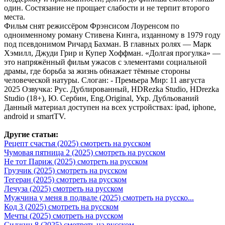
один. Состязание не прощает слабости и не терпит второго
места.
Фильм снят режиссёром Фрэнсисом Лоуренсом по
одноименному роману Стивена Кинга, изданному в 1979 году
под псевдонимом Ричард Бахман. В главных ролях — Марк
Хэмилл, Джуди Грир и Купер Хоффман. «Долгая прогулка» —
это напряжённый фильм ужасов с элементами социальной
драмы, где борьба за жизнь обнажает тёмные стороны
человеческой натуры. Слоган: - Премьера Мир: 11 августа
2025 Озвучка: Рус. Дублированный, HDRezka Studio, HDrezka
Studio (18+), Ю. Сербин, Eng.Original, Укр. Дубльований
Данный материал доступен на всех устройствах: ipad, iphone,
android и smartTV.
Другие статьи:
Рецепт счастья (2025) смотреть на русском
Чумовая пятница 2 (2025) смотреть на русском
Не тот Париж (2025) смотреть на русском
Грузчик (2025) смотреть на русском
Тегеран (2025) смотреть на русском
Лечуза (2025) смотреть на русском
Мужчина у меня в подвале (2025) смотреть на русско...
Код 3 (2025) смотреть на русском
Мечты (2025) смотреть на русском
Сиджин 8 (2025) смотреть на русском