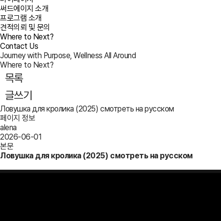
써드에이지 소개
프로그램 소개
견적의뢰 및 문의
Where to Next?
Contact Us
Journey with Purpose, Wellness All Around
Where to Next?
목록
글쓰기
Ловушка для кролика (2025) смотреть на русском
페이지 정보
alena
2026-06-01
본문
Ловушка для кролика (2025) смотреть на русском