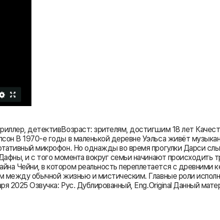
триллер, детективВозраст: зрителям, достигшим 18 лет Каче
сон В 1970-е годы в маленькой деревне Уэльса живёт музыкан
ртативный микрофон. Но однажды во время прогулки Дарси слы
 Дафны, и с того момента вокруг семьи начинают происходить 
йна Чейни, в котором реальность переплетается с древними 
ном между обычной жизнью и мистическим. Главные роли испол
я 2025 Озвучка: Рус. Дублированный, Eng.Original Данный матери