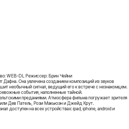
ство: WEB-DL Режиссер: Брин Чейни
т Дафна. Она увлечена созданием композиций из звуков
шит необычный сигнал, ведущий его к встрече с незнакомцем.
тревожные события, наполненные тайной.
кельтскими преданиями. Атмосфера фильма погружает зрителя
нили Дев Патель, Рози Макьюэн и Джейд Крут.
ал доступен на всех устройствах: ipad, iphone, android и