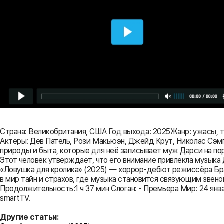
Страна: Великобритания, США Год выхода: 2025Жанр: ужасы, 
Актеры: Дев Патель, Рози Макьюэн, Джейд Крут, Николас Сэмп
природы и быта, которые для неё записывает муж Дарси на по
Этот человек утверждает, что его внимание привлекла музыка
«Ловушка для кролика» (2025) — хоррор-дебют режиссёра Бра
в мир тайн и страхов, где музыка становится связующим зве
Продолжительность:1 ч 37 мин Слоган: - Премьера Мир: 24 январ
smartTV.
Другие статьи: