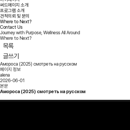
써드에이지 소개
프로그램 소개
견적의뢰 및 문의
Where to Next?
Contact Us
Journey with Purpose, Wellness All Around
Where to Next?
목록
글쓰기
Амороса (2025) смотреть на русском
페이지 정보
alena
2026-06-01
본문
Амороса (2025) смотреть на русском