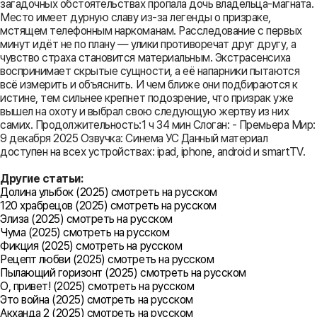
загадочных обстоятельствах пропала дочь владельца-магната.
Место имеет дурную славу из-за легенды о призраке,
мстящем телефонным наркоманам. Расследование с первых
минут идёт не по плану — улики противоречат друг другу, а
чувство страха становится материальным. Экстрасенсиха
воспринимает скрытые сущности, а её напарники пытаются
всё измерить и объяснить. И чем ближе они подбираются к
истине, тем сильнее крепнет подозрение, что призрак уже
вышел на охоту и выбрал свою следующую жертву из них
самих. Продолжительность:1 ч 34 мин Слоган: - Премьера Мир:
9 декабря 2025 Озвучка: Синема УС Данный материал
доступен на всех устройствах: ipad, iphone, android и smartTV.
Другие статьи:
Долина улыбок (2025) смотреть на русском
120 храбрецов (2025) смотреть на русском
Элиза (2025) смотреть на русском
Чума (2025) смотреть на русском
Фикция (2025) смотреть на русском
Рецепт любви (2025) смотреть на русском
Пылающий горизонт (2025) смотреть на русском
О, привет! (2025) смотреть на русском
Это война (2025) смотреть на русском
Акханда 2 (2025) смотреть на русском