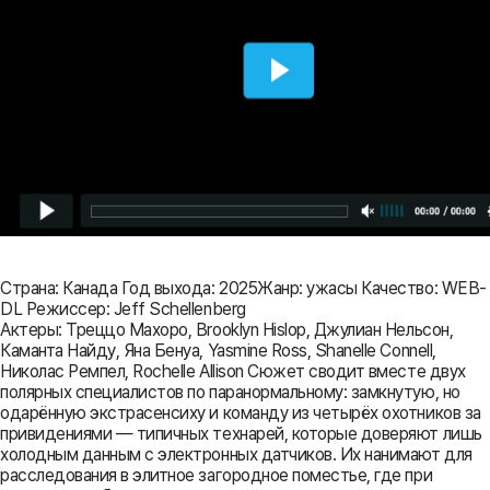
Страна: Канада Год выхода: 2025Жанр: ужасы Качество: WEB-
DL Режиссер: Jeff Schellenberg
Актеры: Треццо Махоро, Brooklyn Hislop, Джулиан Нельсон,
Каманта Найду, Яна Бенуа, Yasmine Ross, Shanelle Connell,
Николас Ремпел, Rochelle Allison Сюжет сводит вместе двух
полярных специалистов по паранормальному: замкнутую, но
одарённую экстрасенсихy и команду из четырёх охотников за
привидениями — типичных технарей, которые доверяют лишь
холодным данным с электронных датчиков. Их нанимают для
расследования в элитное загородное поместье, где при