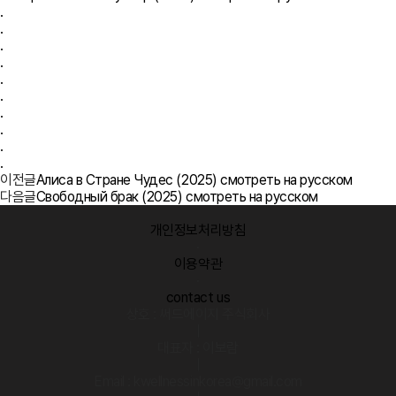
.
.
.
.
.
.
.
.
.
.
이전글
Алиса в Стране Чудес (2025) смотреть на русском
다음글
Свободный брак (2025) смотреть на русском
개인정보처리방침
·
이용약관
·
contact us
상호 : 써드에이지 주식회사
|
대표자 : 이보람
|
Email : kwellnessinkorea@gmail.com