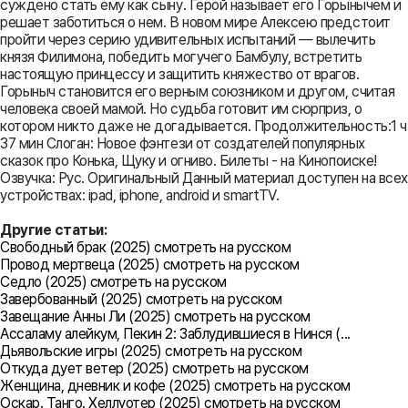
суждено стать ему как сыну. Герой называет его Горынычем и
решает заботиться о нем. В новом мире Алексею предстоит
пройти через серию удивительных испытаний — вылечить
князя Филимона, победить могучего Бамбулу, встретить
настоящую принцессу и защитить княжество от врагов.
Горыныч становится его верным союзником и другом, считая
человека своей мамой. Но судьба готовит им сюрприз, о
котором никто даже не догадывается. Продолжительность:1 ч
37 мин Слоган: Новое фэнтези от создателей популярных
сказок про Конька, Щуку и огниво. Билеты - на Кинопоиске!
Озвучка: Рус. Оригинальный Данный материал доступен на всех
устройствах: ipad, iphone, android и smartTV.
Другие статьи:
Свободный брак (2025) смотреть на русском
Провод мертвеца (2025) смотреть на русском
Седло (2025) смотреть на русском
Завербованный (2025) смотреть на русском
Завещание Анны Ли (2025) смотреть на русском
Ассаламу алейкум, Пекин 2: Заблудившиеся в Нинся (...
Дьявольские игры (2025) смотреть на русском
Откуда дует ветер (2025) смотреть на русском
Женщина, дневник и кофе (2025) смотреть на русском
Оскар. Танго. Хеллуотер (2025) смотреть на русском