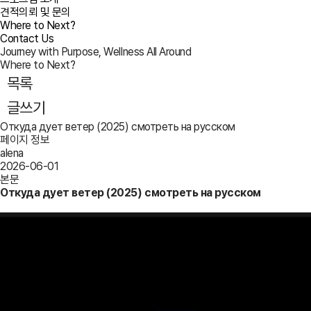
견적의뢰 및 문의
Where to Next?
Contact Us
Journey with Purpose, Wellness All Around
Where to Next?
목록
글쓰기
Откуда дует ветер (2025) смотреть на русском
페이지 정보
alena
2026-06-01
본문
Откуда дует ветер (2025) смотреть на русском