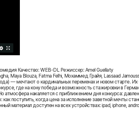
 комедия Качество: WEB-DL Режиссер: Amel Guellaty
agha, Maya Blouza, Fatma Felhi, Мохаммед Грайя, Lassaad Jamous
года) — мечтают о кардинальных переменах и новом старте. Их
рсе, где на кону победа и возможность стажировки в Герман
о атмосфера накаляется с приближением дня конкурса: давлен
 как поступить, когда цена за исполнение заветной мечты ста
ный материал доступен на всех устройствах: ipad, iphone, andro