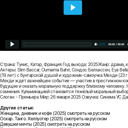
Страна: Тунис, Катар, Франция Год выхода: 2025Жанр: драма,
Актеры: Slim Baccar, Oumaima Bahri, Сондос Белхассен, Eya Bell
(19 лет) с бунтарской душой и художник-самоучка Мехди (23 
Мехди ждёт важнейшее событие — участие в престижном конку
будущее и оказать моральную поддержку близкому человеку. Н
сомнения. Кульминацией становится тяжёлый моральный выбор:
Слоган: - Премьера Мир: 26 января 2025 Озвучка: Синема УС Дан
Другие статьи:
Женщина, дневник и кофе (2025) смотреть на русском
Оскар. Танго. Хеллуотер (2025) смотреть на русском
Девушки мечты (2025) смотреть на русском