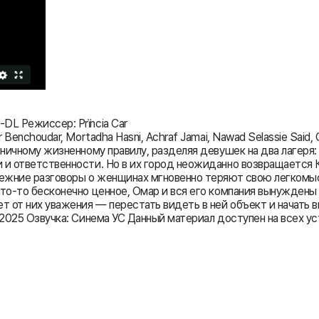
DL Режиссер: Prïncia Car
 Benchoudar, Mortadha Hasni, Achraf Jamai, Nawad Selassie Sai
циничному жизненному правилу, разделяя девушек на два лагер
и ответственности. Но в их город неожиданно возвращается Ка
режние разговоры о женщинах мгновенно теряют свою легкомысл
то-то бесконечно ценное, Омар и вся его компания вынуждены 
 от них уважения — перестать видеть в ней объект и начать ви
025 Озвучка: Синема УС Данный материал доступен на всех устро