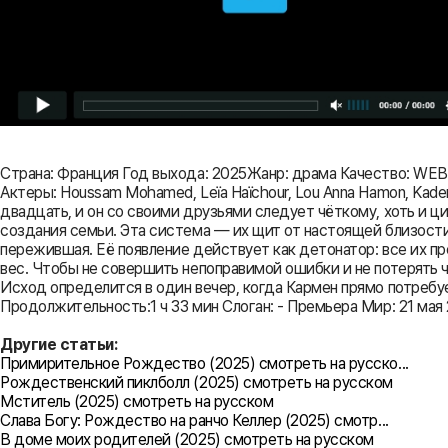
Страна: Франция Год выхода: 2025Жанр: драма Качество: WEB-
Актеры: Houssam Mohamed, Leïa Haïchour, Lou Anna Hamon, Kader
двадцать, и он со своими друзьями следует чёткому, хоть и 
создания семьи. Эта система — их щит от настоящей близости 
пережившая. Её появление действует как детонатор: все их п
вес. Чтобы не совершить непоправимой ошибки и не потерять ч
Исход определится в один вечер, когда Кармен прямо потребует
Продолжительность:1 ч 33 мин Слоган: - Премьера Мир: 21 мая 2
Другие статьи:
Примирительное Рождество (2025) смотреть на русско...
Рождественский пиклболл (2025) смотреть на русском
Мститель (2025) смотреть на русском
Слава Богу: Рождество на ранчо Келлер (2025) смотр...
В доме моих родителей (2025) смотреть на русском