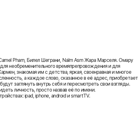
d, Camel Pham, Билел Шеграни, Naïm Asm Жара Марселя. Омару
я: для необременительного времяпрепровождения и для
рмен, знакомая им с детства, яркая, своенравная и многое
енность, а каждое слово, сказанное в её адрес, приобретает
будут заглянуть внутрь себя и пересмотреть свои взгляды.
деть личность, просто назвав её по имени.
йствах: ipad, iphone, android и smartTV.