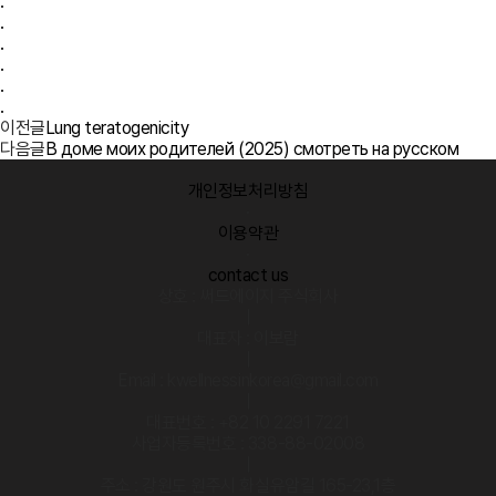
.
.
.
.
.
.
이전글
Lung teratogenicity
다음글
В доме моих родителей (2025) смотреть на русском
개인정보처리방침
·
이용약관
·
contact us
상호 : 써드에이지 주식회사
|
대표자 : 이보람
|
Email : kwellnessinkorea@gmail.com
|
대표번호 : +82 10 2291 7221
사업자등록번호 : 338-88-02008
|
주소 : 강원도 원주시 화실유암길 165-23,1층