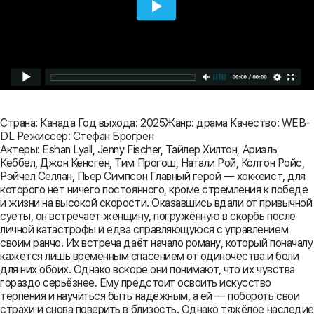
Страна: Канада Год выхода: 2025Жанр: драма Качество: WEB-
DL Режиссер: Стефан Брогрен
Актеры: Eshan Lyall, Jenny Fischer, Тайлер Хилтон, Ариэль
Кеббел, Джон Кёнсген, Тим Прогош, Натали Рой, Колтон Ройс,
Рэйчел Селлан, Пьер Симпсон Главный герой — хоккеист, для
которого нет ничего постоянного, кроме стремления к победе
и жизни на высокой скорости. Оказавшись вдали от привычной
суеты, он встречает женщину, погружённую в скорбь после
личной катастрофы и едва справляющуюся с управлением
своим ранчо. Их встреча даёт начало роману, который поначалу
кажется лишь временным спасением от одиночества и боли
для них обоих. Однако вскоре они понимают, что их чувства
гораздо серьёзнее. Ему предстоит освоить искусство
терпения и научиться быть надёжным, а ей — побороть свои
страхи и снова поверить в близость. Однако тяжёлое наследие