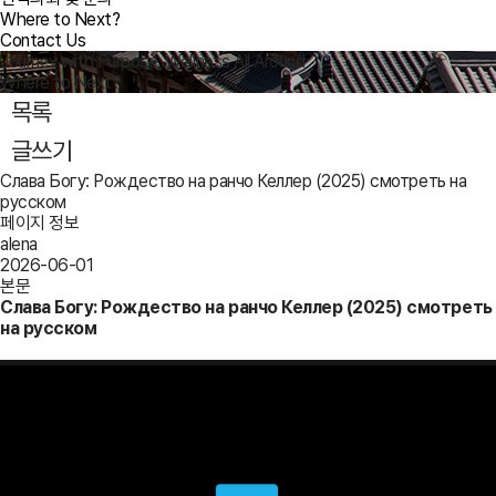
Where to Next?
Contact Us
Journey with Purpose, Wellness All Around
Where to Next?
목록
글쓰기
Слава Богу: Рождество на ранчо Келлер (2025) смотреть на
русском
페이지 정보
alena
2026-06-01
본문
Слава Богу: Рождество на ранчо Келлер (2025) смотреть
на русском