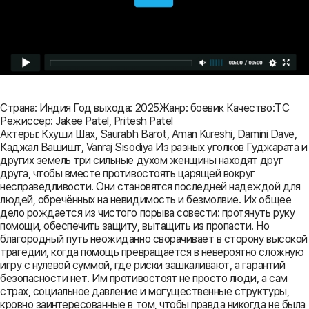
Страна: Индия Год выхода: 2025Жанр: боевик Качество:TC
Режиссер: Jakee Patel, Pritesh Patel
Актеры: Кхуши Шах, Saurabh Barot, Aman Kureshi, Damini Dave,
Каджал Вашишт, Vanraj Sisodiya Из разных уголков Гуджарата и
других земель три сильные духом женщины находят друг
друга, чтобы вместе противостоять царящей вокруг
несправедливости. Они становятся последней надеждой для
людей, обречённых на невидимость и безмолвие. Их общее
дело рождается из чистого порыва совести: протянуть руку
помощи, обеспечить защиту, вытащить из пропасти. Но
благородный путь неожиданно сворачивает в сторону высокой
трагедии, когда помощь превращается в невероятно сложную
игру с нулевой суммой, где риски зашкаливают, а гарантий
безопасности нет. Им противостоят не просто люди, а сам
страх, социальное давление и могущественные структуры,
кровно заинтересованные в том, чтобы правда никогда не была