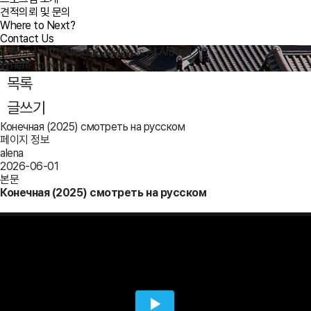
견적의뢰 및 문의
Where to Next?
Contact Us
Journey with Purpose, Wellness All Around
Where to Next?
목록
글쓰기
Конечная (2025) смотреть на русском
페이지 정보
alena
2026-06-01
본문
Конечная (2025) смотреть на русском