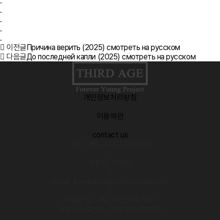
.
.
.
.
.
이전글
Причина верить (2025) смотреть на русском
다음글
До последней капли (2025) смотреть на русском
개인정보처리방침
·
이용약관
·
contact us
상호 : 써드에이지 주식회사
|
대표자 : 이보람
|
Email : kwellnessinkorea@gmail.com
|
대표번호 : +82 10 2291 7221
사업자등록번호 : 338-88-02008
|