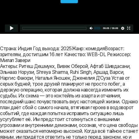
Страна: Индия Год выхода: 2025Жанр: комедияВозраст:
зрителям, достигшим 16 лет Качество: WEB-DL Режиссер:
Милап Завери
Актеры: Ритеш Дешмукх, Вивек Оберой, Афтаб Шивдасани,
Эльнааз Норузи, Shreya Sharma, Ruhi Singh, Аршад Варси,
Наргис Факхри, Наталья Яношек, Дженелия Д'Суза Устав от
серых будней, трое друзей планируют не просто побег, а
дерзкую операцию, которая должна навсегда изменить их
судьбы. Их схема — это коктейль из азарта и отчаяния,
последний шанс почувствовать вкус настоящей жизни. Однако
план даёт сбой с самого начала, втягивая героев в водоворот
событий, где каждая попытка исправить ситуацию лишь
усугубляет её. Им предстоит столкнуться с внешними
угрозами и внутренними демонами, осознав, что цена свободы
может оказаться непомерно высокой. Когда всё тайное станет
явным, им придётся ответить не только перед законом, но и