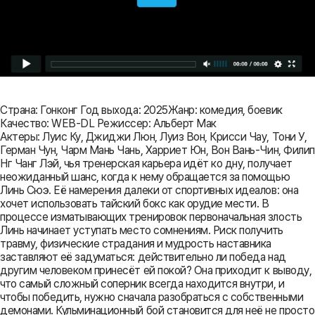
Страна: Гонконг Год выхода: 2025Жанр: комедия, боевик
Качество: WEB-DL Режиссер: Альберт Мак
Актеры: Луис Ку, Джиджи Люн, Луиз Вон, Крисси Чау, Тони У,
Герман Чун, Чарм Мань Чань, Харриет Юн, Вон Вань-Чин, Филип
Нг Чанг Лэй, чья тренерская карьера идёт ко дну, получает
неожиданный шанс, когда к нему обращается за помощью
Линь Сюэ. Её намерения далеки от спортивных идеалов: она
хочет использовать тайский бокс как орудие мести. В
процессе изматывающих тренировок первоначальная злость
Линь начинает уступать место сомнениям. Риск получить
травму, физические страдания и мудрость наставника
заставляют её задуматься: действительно ли победа над
другим человеком принесёт ей покой? Она приходит к выводу,
что самый сложный соперник всегда находится внутри, и
чтобы победить, нужно сначала разобраться с собственными
демонами. Кульминационный бой становится для неё не просто