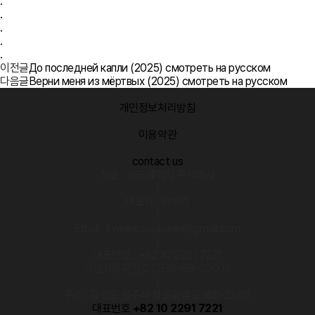
.
.
.
.
.
이전글
До последней капли (2025) смотреть на русском
다음글
Верни меня из мёртвых (2025) смотреть на русском
개인정보처리방침
·
이용약관
·
contact us
상호 : 써드에이지 주식회사
|
대표자 : 이보람
|
Email : kwellnessinkorea@gmail.com
|
대표번호 : +82 10 2291 7221
사업자등록번호 : 338-88-02008
|
주소 : 강원도 원주시 화실유암길 165-23,1층
대표번호
+82 10 2291 7221