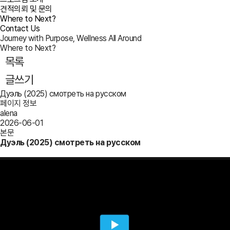
견적의뢰 및 문의
Where to Next?
Contact Us
Journey with Purpose, Wellness All Around
Where to Next?
목록
글쓰기
Дуэль (2025) смотреть на русском
페이지 정보
alena
2026-06-01
본문
Дуэль (2025) смотреть на русском