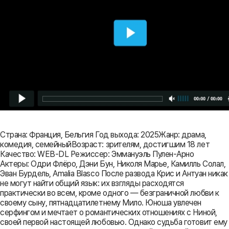
Страна: Франция, Бельгия Год выхода: 2025Жанр: драма,
комедия, семейныйВозраст: зрителям, достигшим 18 лет
Качество: WEB-DL Режиссер: Эммануэль Пулен-Арно
Актеры: Одри Флёро, Дэни Бун, Николя Марье, Камилль Солал,
Эван Бурдель, Amalia Blasco После развода Крис и Антуан никак
не могут найти общий язык: их взгляды расходятся
практически во всем, кроме одного — безграничной любви к
своему сыну, пятнадцатилетнему Мило. Юноша увлечен
серфингом и мечтает о романтических отношениях с Ниной,
своей первой настоящей любовью. Однако судьба готовит ему