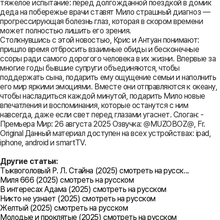
тяжелое испытание: перед долгожданной поездкой в домик
деда на побережье врачи ставят Мило страшный диагноз —
прогрессирующая болезнь глаз, которая в скором времени
может полностью лишить его зрения.
Столкнувшись с этой новостью, Крис и Антуан понимают:
пришло время отбросить взаимные обиды и бесконечные
ссоры ради самого дорогого человека в их жизни. Впервые за
многие годы бывшие супруги объединяются, чтобы
поддержать сына, подарить ему ощущение семьи и наполнить
его мир яркими эмоциями. Вместе они отправляются к океану,
чтобы насладиться каждой минутой, подарить Мило новые
впечатления и воспоминания, которые останутся с ним
навсегда, даже если свет перед глазами угаснет. Слоган: -
Премьера Мир: 26 августа 2025 Озвучка: @MUZOBOZ@, Fr.
Original Данный материал доступен на всех устройствах: ipad,
iphone, android и smartTV.
Другие статьи:
Тыквоголовый Р. Л. Стайна (2025) смотреть на русск...
Миля 666 (2025) смотреть на русском
В интересах Адама (2025) смотреть на русском
Никто не узнает (2025) смотреть на русском
Желтый (2025) смотреть на русском
Молодые и проклятые (2025) смотреть на русском