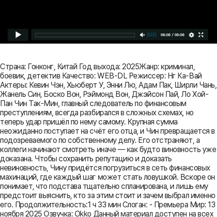
Страна: Гонконг, Китай Год выхода: 2025Жанр: криминал,
боевик, детектив Качество: WEB-DL Режиссер: Нг Ка-Вай
Актеры: Кевин Чэн, Хьюберт У, Энни Лю, Адам Пак, Ширли Чань,
Жанель Син, Боско Вон, Рэймонд Вон, Джэйсон Пай, Ло Хой-
Пан Чин Так-Мин, главный следователь по финансовым
преступлениям, всегда разбирался в сложных схемах, но
теперь удар пришёл по нему самому. Крупная сумма
неожиданно поступает на счёт его отца, и Чин превращается в
подозреваемого по собственному делу. Его отстраняют, а
коллеги начинают смотреть иначе — как будто виновность уже
доказана. Чтобы сохранить репутацию и доказать
невиновность, Чину придётся погрузиться в сеть финансовых
махинаций, где каждый шаг может стать ловушкой. Вскоре он
понимает, что подстава тщательно спланирована, и лишь ему
предстоит выяснить, кто за этим стоит и зачем выбрал именно
его. Продолжительность:1 ч 33 мин Слоган: - Премьера Мир: 13
ноября 2025 Озвучка: Okko Данный материал доступен на всех