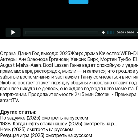
Страна: Дания Год выхода: 2025Жанр: драма Качество:WEB-D
Актеры: Анн Элеонора Ёргенсен, Хенрик Бирк, Мортен Тунбо, E
August Mjelva-Aaen, Bodil Lassen Ганна ведет спокойную и у
правилам: вера, распорядок, мысли — и кажется, что прошлое 
забытые воспоминания и заставляет Ганну сомневаться в истин
Якоб не соответствует порядку общины и невольно ставит под
прошлое никуда не делось, оно ждало подходящего момента. 
напряжении. Продолжительность:2 ч 5 мин Слоган: - Премьера М
smartTV.
Другие статьи:
По задумке (2025) смотреть на русском
1938: Когда нефть стала нашей (2025) смотреть на р...
Ночь (2025) смотреть на русском
Ревущая игра (2025) смотреть на русском