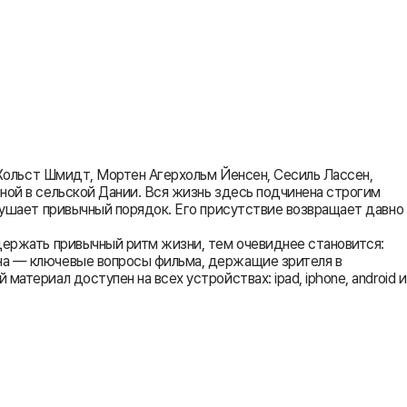
с Хольст Шмидт, Мортен Агерхольм Йенсен, Сесиль Лассен,
нной в сельской Дании. Вся жизнь здесь подчинена строгим
арушает привычный порядок. Его присутствие возвращает давно
удержать привычный ритм жизни, тем очевиднее становится:
ина — ключевые вопросы фильма, держащие зрителя в
атериал доступен на всех устройствах: ipad, iphone, android и