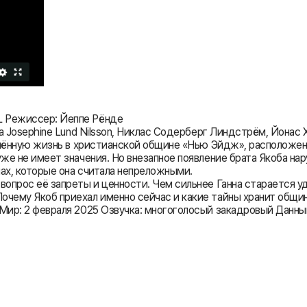
L Режиссер: Йеппе Рёнде
lla Josephine Lund Nilsson, Никлас Содерберг Линдстрём, Йона
единённую жизнь в христианской общине «Нью Эйдж», расположе
уже не имеет значения. Но внезапное появление брата Якоба н
ах, которые она считала непреложными.
 вопрос её запреты и ценности. Чем сильнее Ганна старается 
Почему Якоб приехал именно сейчас и какие тайны хранит общ
ир: 2 февраля 2025 Озвучка: многоголосый закадровый Данный м