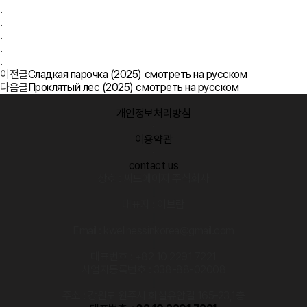
.
.
.
.
.
이전글
Сладкая парочка (2025) смотреть на русском
다음글
Проклятый лес (2025) смотреть на русском
개인정보처리방침
·
이용약관
·
contact us
상호 : 써드에이지 주식회사
|
대표자 : 이보람
|
Email : kwellnessinkorea@gmail.com
|
대표번호 : +82 10 2291 7221
사업자등록번호 : 338-88-02008
|
주소 : 강원도 원주시 화실유암길 165-23,1층