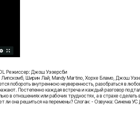
-DL Режиссер: Джош Уэзерсби
и Липскомб, Ширин Лай, Mandy Martino, Хорхе Бламо, Джош Уэз
ется побороть внутреннюю неуверенность, разобраться в люб
дражают. Постепенно каждая встреча и каждый разговор подта
олько в отношениях или рабочих трудностях, а в страхе сделать
т ли она решиться на перемены? Слоган: - Озвучка: Синема УС Д