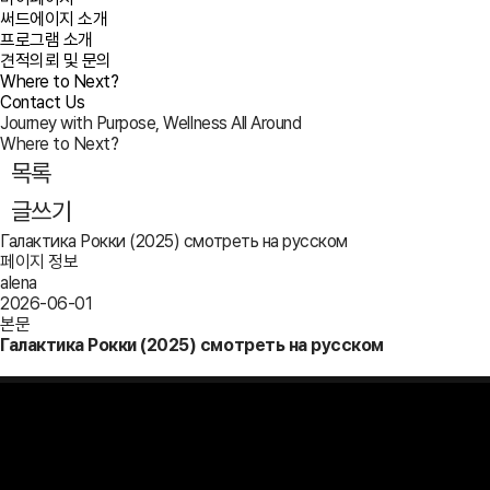
써드에이지 소개
프로그램 소개
견적의뢰 및 문의
Where to Next?
Contact Us
Journey with Purpose, Wellness All Around
Where to Next?
목록
글쓰기
Галактика Рокки (2025) смотреть на русском
페이지 정보
alena
2026-06-01
본문
Галактика Рокки (2025) смотреть на русском