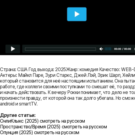
Страна: США Год выхода: 2025Жанр: комедия Качество: WEB
Актеры: Майкл Паре, Зури Старкс, Джей Лэй, Эрик Шарп, Хейл
который становится для неё настоящим испытанием. Она пыта
работе, где коллеги своими поступками то смешат её, то раз
и начать действовать. К вечеру Рокки понимает, что дело не т
произнести правду, от которой она так долго убегала. Но сможе
android и smartTV.
Другие статьи:
ОнлиКлыкс (2025) смотреть на русском
Пространство/Время (2025) смотреть на русском
Опунция (2025) смотреть на русском