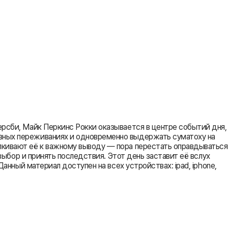
ерсби, Майк Перкинс Рокки оказывается в центре событий дня,
овных переживаниях и одновременно выдержать суматоху на
лкивают её к важному выводу — пора перестать оправдываться
 выбор и принять последствия. Этот день заставит её вслух
анный материал доступен на всех устройствах: ipad, iphone,