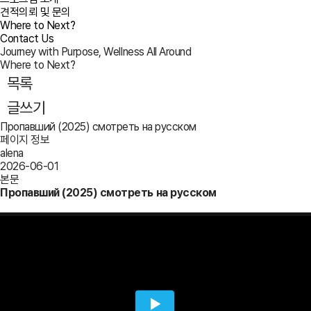
견적의뢰 및 문의
Where to Next?
Contact Us
Journey with Purpose, Wellness All Around
Where to Next?
목록
글쓰기
Пропавший (2025) смотреть на русском
페이지 정보
alena
2026-06-01
본문
Пропавший (2025) смотреть на русском