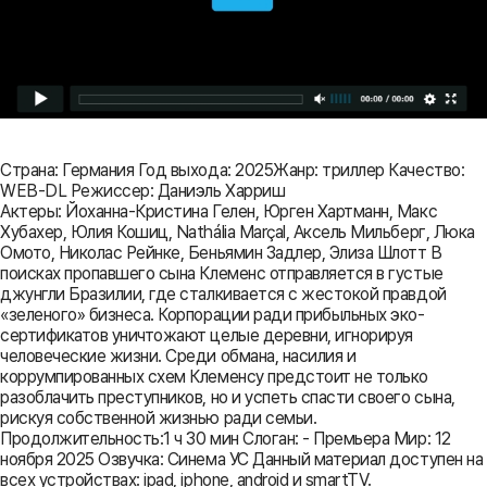
Страна: Германия Год выхода: 2025Жанр: триллер Качество:
WEB-DL Режиссер: Даниэль Харриш
Актеры: Йоханна-Кристина Гелен, Юрген Хартманн, Макс
Хубахер, Юлия Кошиц, Nathália Marçal, Аксель Мильберг, Люка
Омото, Николас Рейнке, Беньямин Задлер, Элиза Шлотт В
поисках пропавшего сына Клеменс отправляется в густые
джунгли Бразилии, где сталкивается с жестокой правдой
«зеленого» бизнеса. Корпорации ради прибыльных эко-
сертификатов уничтожают целые деревни, игнорируя
человеческие жизни. Среди обмана, насилия и
коррумпированных схем Клеменсу предстоит не только
разоблачить преступников, но и успеть спасти своего сына,
рискуя собственной жизнью ради семьи.
Продолжительность:1 ч 30 мин Слоган: - Премьера Мир: 12
ноября 2025 Озвучка: Синема УС Данный материал доступен на
всех устройствах: ipad, iphone, android и smartTV.